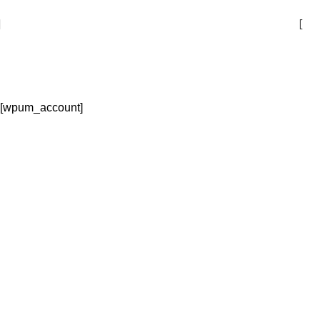
একটি আদর্শ পোষা প্রাণীর দোকান
Account
Home
Account
[wpum_account]