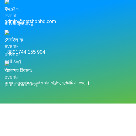
ই-মেইল
admin@petshopbd.com
মোবাইল নং
+8801744 155 904
আমাদের ঠিকানাঃ
আমজাদ কমপ্লেক্স, মেইল বাস স্ট্যান্ড, দুপচাচিয়া, বগুড়া।
Shop
Cart