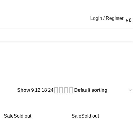
Login / Register
৳
0
Show
9
12
18
24
Sale
Sold out
Sale
Sold out