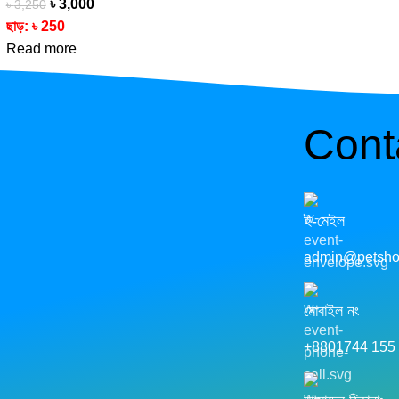
৳
3,000
৳
3,250
ছাড়:
৳
250
Read more
Cont
ই-মেইল
admin@petsho
মোবাইল নং
+8801744 155