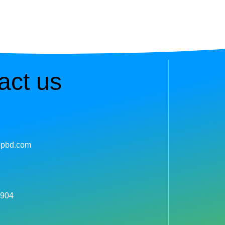
act us
pbd.com
 904