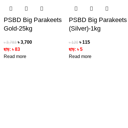
PSBD Big Parakeets
PSBD Big Parakeets
Gold-25kg
(Silver)-1kg
৳
3,700
৳
115
৳
3,783
৳
120
ছাড়:
৳
83
ছাড়:
৳
5
Read more
Read more