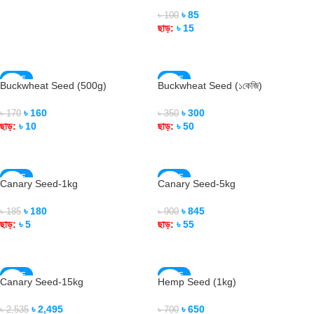
৳
85
৳
100
READ MORE
ছাড়:
৳
15
READ MORE
SALE
SALE
Buckwheat Seed (500g)
Buckwheat Seed (১কেজি)
SOLD OUT
SOLD OUT
৳
160
৳
300
৳
170
৳
350
ছাড়:
৳
10
ছাড়:
৳
50
READ MORE
READ MORE
SALE
SALE
Canary Seed-1kg
Canary Seed-5kg
SOLD OUT
SOLD OUT
৳
180
৳
845
৳
185
৳
900
ছাড়:
৳
5
ছাড়:
৳
55
READ MORE
READ MORE
SALE
SALE
Canary Seed-15kg
Hemp Seed (1kg)
SOLD OUT
SOLD OUT
৳
2,495
৳
650
৳
2,535
৳
700