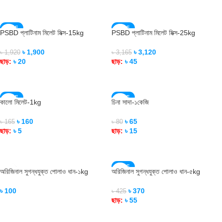
READ MORE
READ MORE
SALE
SALE
PSBD প্লাটিনাম মিলেট মিক্স-15kg
PSBD প্লাটিনাম মিলেট মিক্স-25kg
SOLD OUT
SOLD OUT
৳
1,900
৳
3,120
৳
1,920
৳
3,165
ছাড়:
৳
20
ছাড়:
৳
45
READ MORE
READ MORE
SALE
SALE
কালো মিলেট-1kg
চিনা সাদা-১কেজি
SOLD OUT
৳
160
৳
65
৳
165
৳
80
ছাড়:
৳
5
ছাড়:
৳
15
READ MORE
ADD TO CART
SALE
অরিজিনাল সুগন্ধযুক্ত পোলাও ধান-১kg
অরিজিনাল সুগন্ধযুক্ত পোলাও ধান-৫kg
SOLD OUT
৳
100
৳
370
৳
425
ছাড়:
৳
55
ADD TO CART
READ MORE