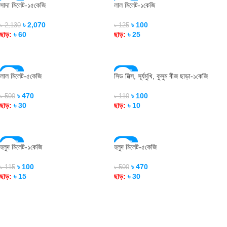
সাদা মিলেট-১৫কেজি
লাল মিলেট-১কেজি
SOLD OUT
৳
2,070
৳
100
৳
2,130
৳
125
ছাড়:
৳
60
ছাড়:
৳
25
READ MORE
ADD TO CART
SALE
SALE
লাল মিলেট-৫কেজি
সিড মিক্স, সূর্যমুখি, কুসুম বীজ ছাড়া-১কেজি
SOLD OUT
SOLD OUT
৳
470
৳
100
৳
500
৳
110
ছাড়:
৳
30
ছাড়:
৳
10
READ MORE
READ MORE
SALE
SALE
হলুদ মিলেট-১কেজি
হলুদ মিলেট-৫কেজি
SOLD OUT
SOLD OUT
৳
100
৳
470
৳
115
৳
500
ছাড়:
৳
15
ছাড়:
৳
30
READ MORE
READ MORE