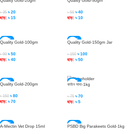
Quality Gold-20gm
Quality Gold-50gm
SOLD OUT
SOLD OUT
৳
20
৳
40
৳
35
৳
50
ছাড়:
৳
15
ছাড়:
৳
10
READ MORE
READ MORE
SALE
SALE
Quality Gold-100gm
Quality Gold-150gm Jar
SOLD OUT
SOLD OUT
৳
50
৳
100
৳
90
৳
150
ছাড়:
৳
40
ছাড়:
৳
50
READ MORE
READ MORE
SALE
SALE
Quality Gold-200gm
কাউন সাদা-1kg
SOLD OUT
SOLD OUT
৳
80
৳
70
৳
150
৳
75
ছাড়:
৳
70
ছাড়:
৳
5
READ MORE
READ MORE
SALE
SALE
A-Mectin Vet Drop 15ml
PSBD Big Parakeets Gold-1kg
SOLD OUT
SOLD OUT