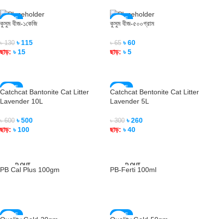
SALE
SALE
কুসুম বীজ-১কেজি
কুসুম বীজ-৫০০গ্রাম
SOLD OUT
SOLD OUT
৳
115
৳
60
৳
130
৳
65
ছাড়:
৳
15
ছাড়:
৳
5
READ MORE
READ MORE
SALE
SALE
Catchcat Bantonite Cat Litter
Catchcat Bentonite Cat Litter
SOLD OUT
SOLD OUT
Lavender 10L
Lavender 5L
৳
500
৳
260
৳
600
৳
300
ছাড়:
৳
100
ছাড়:
৳
40
READ MORE
READ MORE
SOLD OUT
SOLD OUT
PB Cal Plus 100gm
PB-Ferti 100ml
READ MORE
READ MORE
SALE
SALE