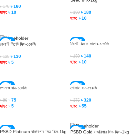
৳
160
৳
170
ছাড়:
৳
10
৳
180
৳
190
ছাড়:
৳
10
READ MORE
READ MORE
SALE
SALE
মিলেট মিক্স ৪ কালার-১কেজি
কেনারি মিলেট মিক্স-১কেজি
SOLD OUT
৳
140
৳
130
৳
150
৳
135
ছাড়:
৳
10
ছাড়:
৳
5
ADD TO CART
READ MORE
SALE
SALE
পোলাও ধান-১কেজি
পোলাও ধান-৫কেজি
SOLD OUT
SOLD OUT
৳
75
৳
320
৳
80
৳
375
ছাড়:
৳
5
ছাড়:
৳
55
READ MORE
READ MORE
SALE
SALE
PSBD Platinum বাজরিগার সিড মিক্স-1kg
PSBD Gold বাজরিগার সিড মিক্স-1kg
SOLD OUT
SOLD OUT