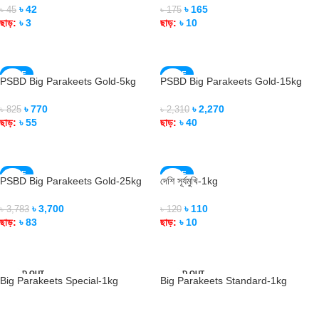
৳
42
৳
165
৳
45
৳
175
ছাড়:
৳
3
ছাড়:
৳
10
READ MORE
READ MORE
SALE
SALE
PSBD Big Parakeets Gold-5kg
PSBD Big Parakeets Gold-15kg
SOLD OUT
SOLD OUT
৳
770
৳
2,270
৳
825
৳
2,310
ছাড়:
৳
55
ছাড়:
৳
40
READ MORE
READ MORE
SALE
SALE
PSBD Big Parakeets Gold-25kg
দেশি সূর্যমুখি-1kg
SOLD OUT
SOLD OUT
৳
3,700
৳
110
৳
3,783
৳
120
ছাড়:
৳
83
ছাড়:
৳
10
READ MORE
READ MORE
SOLD OUT
SOLD OUT
Big Parakeets Special-1kg
Big Parakeets Standard-1kg
READ MORE
READ MORE