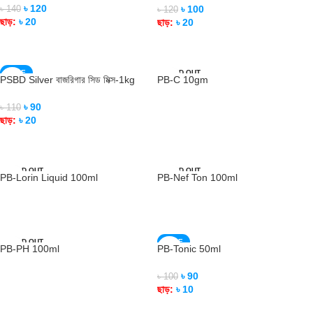
৳
120
৳
100
৳
140
৳
120
ছাড়:
৳
20
ছাড়:
৳
20
READ MORE
READ MORE
SALE
SOLD OUT
PSBD Silver বাজরিগার সিড মিক্স-1kg
PB-C 10gm
SOLD OUT
৳
90
৳
110
READ MORE
ছাড়:
৳
20
READ MORE
SOLD OUT
SOLD OUT
PB-Lorin Liquid 100ml
PB-Nef Ton 100ml
READ MORE
READ MORE
SOLD OUT
SALE
PB-PH 100ml
PB-Tonic 50ml
SOLD OUT
৳
90
৳
100
READ MORE
ছাড়:
৳
10
READ MORE