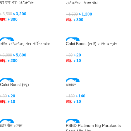
দুই তলা খাচা-২৪*১৮*১৮
২৪*১৮*১৮, সিঙ্গেল খাচা
৳
3,200
৳
1,200
৳
3,500
৳
1,500
ছাড়:
৳
300
ছাড়:
৳
300
ADD TO CART
ADD TO CART
SALE
SALE
সাইজ ২৪*১৮*১৮, মাঝে পার্টিশন আছে
Calci Boost (ছোট) ২ পিচ এ প্যাক
SOLD OUT
৳
5,800
৳
20
৳
6,000
৳
30
ছাড়:
৳
200
ছাড়:
৳
10
ADD TO CART
READ MORE
SALE
SALE
Calci Boost (বড়)
গুজিতিল
SOLD OUT
SOLD OUT
৳
20
৳
140
৳
30
৳
150
ছাড়:
৳
10
ছাড়:
৳
10
READ MORE
READ MORE
SALE
SALE
তিসি বীজ-১কেজি
PSBD Platinum Big Parakeets
SOLD OUT
SOLD OUT
Seed Mix-1kg