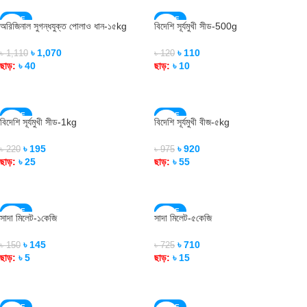
SALE
SALE
অরিজিনাল সুগন্ধযুক্ত পোলাও ধান-১৫kg
বিদেশি সূর্যমুখী সীড-500g
SOLD OUT
SOLD OUT
৳
1,070
৳
110
৳
1,110
৳
120
ছাড়:
৳
40
ছাড়:
৳
10
READ MORE
READ MORE
SALE
SALE
বিদেশি সূর্যমুখী সীড-1kg
বিদেশি সূর্যমুখী বীজ-৫kg
SOLD OUT
SOLD OUT
৳
195
৳
920
৳
220
৳
975
ছাড়:
৳
25
ছাড়:
৳
55
READ MORE
READ MORE
SALE
SALE
সাদা মিলেট-১কেজি
সাদা মিলেট-৫কেজি
SOLD OUT
৳
145
৳
710
৳
150
৳
725
ছাড়:
৳
5
ছাড়:
৳
15
ADD TO CART
READ MORE
SALE
SALE