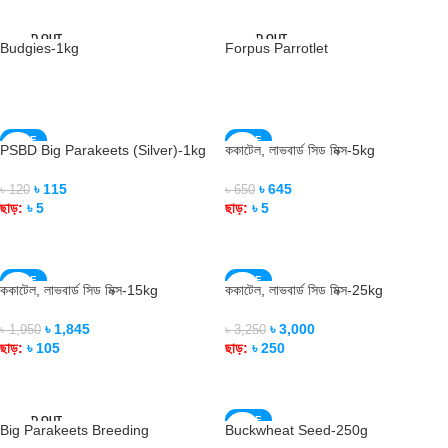
SOLD OUT
SOLD OUT
Budgies-1kg
Forpus Parrotlet
READ MORE
READ MORE
SALE
SALE
PSBD Big Parakeets (Silver)-1kg
ককাটেল, লাভবার্ড সিড মিক্স-5kg
SOLD OUT
SOLD OUT
৳
115
৳
645
৳
120
৳
650
ছাড়:
৳
5
ছাড়:
৳
5
READ MORE
READ MORE
SALE
SALE
ককাটেল, লাভবার্ড সিড মিক্স-15kg
ককাটেল, লাভবার্ড সিড মিক্স-25kg
SOLD OUT
SOLD OUT
৳
1,845
৳
3,000
৳
1,950
৳
3,250
ছাড়:
৳
105
ছাড়:
৳
250
READ MORE
READ MORE
SOLD OUT
SALE
Big Parakeets Breeding
Buckwheat Seed-250g
SOLD OUT