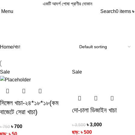
একটি আদর্শ পোষা প্রাণীর দোকান
Menu
Search
0
items
খাচা
Categories
Home
খাচা
Sale
Sale
সিঙ্গেল খাচা-২৪*১৮*১৮(কম
দো-চালা ডিজাইন খাচা
বাজেটে সেরা খাচা)
৳
3,000
৳
3,500
৳
700
৳
750
ছাড়:
৳
500
ছাড়:
৳
50