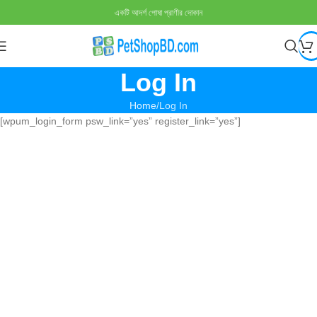
একটি আদর্শ পোষা প্রাণীর দোকান
Log In
Home
Log In
[wpum_login_form psw_link=”yes” register_link=”yes”]