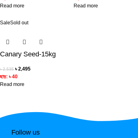
Read more
Read more
Sale
Sold out
Canary Seed-15kg
৳
2,495
৳
2,535
ছাড়:
৳
40
Read more
Follow us