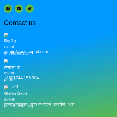
Contact us
ই-মেইল
admin@petshopbd.com
মোবাইল নং
+8801744 155 904
আমাদের ঠিকানাঃ
আমজাদ কমপ্লেক্স, মেইল বাস স্ট্যান্ড, দুপচাচিয়া, বগুড়া।