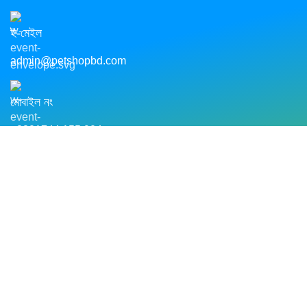
ই-মেইল
admin@petshopbd.com
মোবাইল নং
+8801744 155 904
আমাদের ঠিকানাঃ
আমজাদ কমপ্লেক্স, মেইল বাস স্ট্যান্ড, দুপচাচিয়া, বগুড়া।
Shop
0
items
Cart
My account