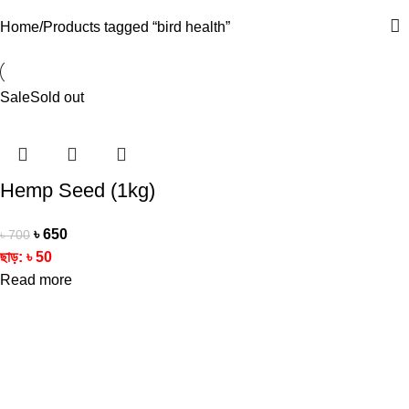
Categories
Home
Products tagged “bird health”
Sale
Sold out
Hemp Seed (1kg)
৳
650
৳
700
ছাড়:
৳
50
Read more