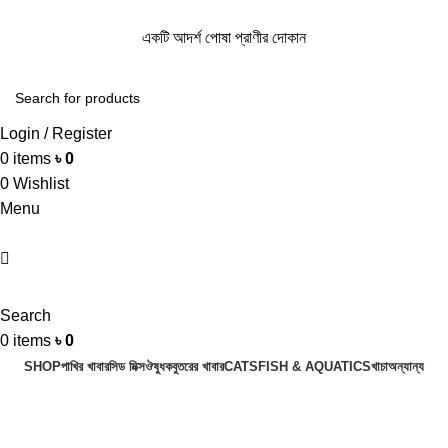
একটি আদর্শ পোষা প্রাণীর দোকান
একটি আদর্শ পোষা প্রাণীর দোকান
Login / Register
0
items
৳
0
0
Wishlist
Menu
Search
0
items
৳
0
SHOP
পাখির খাবার
সিড মিক্স
ঔষুধ
কবুতরের খাবার
CATS
FISH & AQUATICS
খাচা
অন্যান্য
bird health