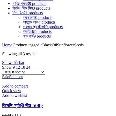
পাখির খাবার
39 products
ব্রিডিং সিড মিক্স
3 products
সিড মিক্স
21 products
ককাটেল
10 products
ডায়মন্ড ডাভ
4 products
ফরপাস প্যারটলেট
9 products
বাজরিগার
4 products
লাভ বার্ড
9 products
Home
Products tagged “BlackOilSunflowerSeeds”
Showing all 3 results
Show sidebar
Show
9
12
18
24
Sale
Sold out
Add to compare
Quick view
Add to wishlist
বিদেশি সূর্যমুখী সীড-500g
Original
Current
৳
120
৳
110