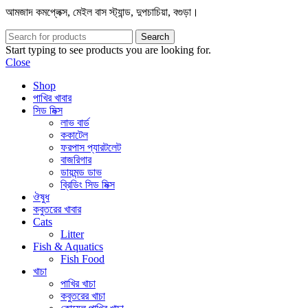
আমজাদ কমপ্লেক্স, মেইল বাস স্ট্যান্ড, দুপচাচিয়া, বগুড়া।
Search
Start typing to see products you are looking for.
Close
Shop
পাখির খাবার
সিড মিক্স
লাভ বার্ড
ককাটেল
ফরপাস প্যারটলেট
বাজরিগার
ডায়মন্ড ডাভ
ব্রিডিং সিড মিক্স
ঔষুধ
কবুতরের খাবার
Cats
Litter
Fish & Aquatics
Fish Food
খাচা
পাখির খাচা
কবুতরের খাচা