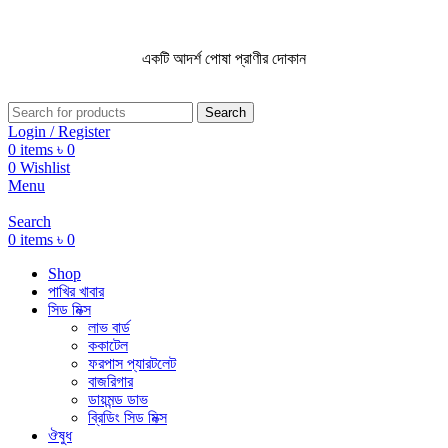
একটি আদর্শ পোষা প্রাণীর দোকান
একটি আদর্শ পোষা প্রাণীর দোকান
Search
Login / Register
0
items
৳
0
0
Wishlist
Menu
Search
0
items
৳
0
Shop
পাখির খাবার
সিড মিক্স
লাভ বার্ড
ককাটেল
ফরপাস প্যারটলেট
বাজরিগার
ডায়মন্ড ডাভ
ব্রিডিং সিড মিক্স
ঔষুধ