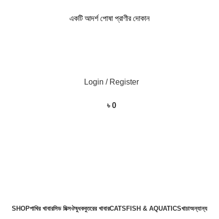
একটি আদর্শ পোষা প্রাণীর দোকান
একটি আদর্শ পোষা প্রাণীর দোকান
Login / Register
৳
0
SHOP
পাখির খাবার
সিড মিক্স
ঔষুধ
কবুতরের খাবার
CATS
FISH & AQUATICS
খাচা
অন্যান্য