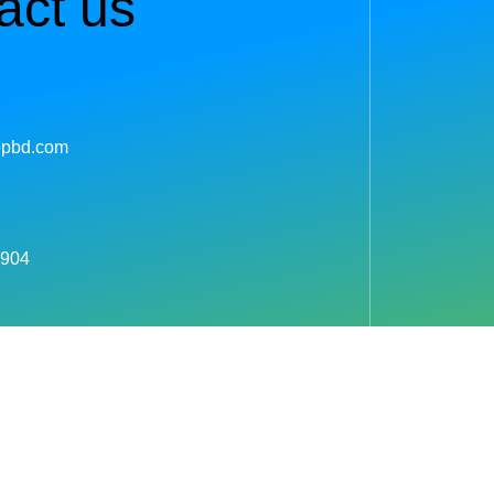
act us
pbd.com
 904
ল বাস স্ট্যান্ড, দুপচাচিয়া, বগুড়া।