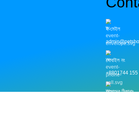
Cont
ই-মেইল
admin@petsho
মোবাইল নং
+8801744 155
আমাদের ঠিকানাঃ
আমজাদ কমপ্লেক্স, মেই