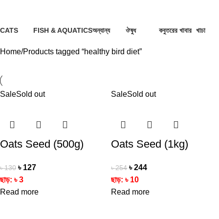
healthy bird diet
CATS
FISH & AQUATICS
অন্যান্য
ঔষুধ
কবুতরের খাবার
খাচা
2 Products
5 Products
2 Products
8 Products
10 Products
7 Prod
Home
Products tagged “healthy bird diet”
Sale
Sold out
Sale
Sold out
Oats Seed (500g)
Oats Seed (1kg)
৳
127
৳
244
৳
130
৳
254
ছাড়:
৳
3
ছাড়:
৳
10
Read more
Read more