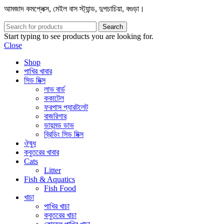
আমজাদ কমপ্লেক্স, মেইল বাস স্ট্যান্ড, দুপচাচিয়া, বগুড়া।
Search
Start typing to see products you are looking for.
Close
Shop
পাখির খাবার
সিড মিক্স
লাভ বার্ড
ককাটেল
ফরপাস প্যারটলেট
বাজরিগার
ডায়মন্ড ডাভ
ব্রিডিং সিড মিক্স
ঔষুধ
কবুতরের খাবার
Cats
Litter
Fish & Aquatics
Fish Food
খাচা
পাখির খাচা
কবুতরের খাচা