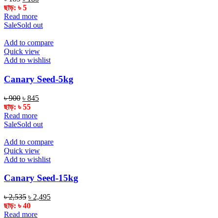
price
price
ছাড়:
৳
5
was:
is:
Read more
৳ 185.
৳ 180.
Sale
Sold out
Add to compare
Quick view
Add to wishlist
Canary Seed-5kg
Original
Current
৳
900
৳
845
price
price
ছাড়:
৳
55
was:
is:
Read more
৳ 900.
৳ 845.
Sale
Sold out
Add to compare
Quick view
Add to wishlist
Canary Seed-15kg
Original
Current
৳
2,535
৳
2,495
price
price
ছাড়:
৳
40
was:
is:
Read more