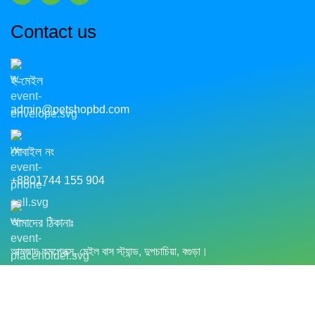
Contact us
ই-মেইল
admin@petshopbd.com
মোবাইল নং
+8801744 155 904
আমাদের ঠিকানাঃ
আমজাদ কমপ্লেক্স, মেইল বাস স্ট্যান্ড, দুপচাচিয়া, বগুড়া।