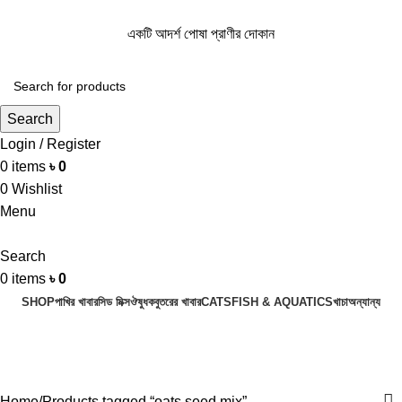
একটি আদর্শ পোষা প্রাণীর দোকান
একটি আদর্শ পোষা প্রাণীর দোকান
Search
Login / Register
0
items
৳
0
0
Wishlist
Menu
Search
0
items
৳
0
SHOP
পাখির খাবার
সিড মিক্স
ঔষুধ
কবুতরের খাবার
CATS
FISH & AQUATICS
খাচা
অন্যান্য
oats seed mix
Categories
Home
Products tagged “oats seed mix”