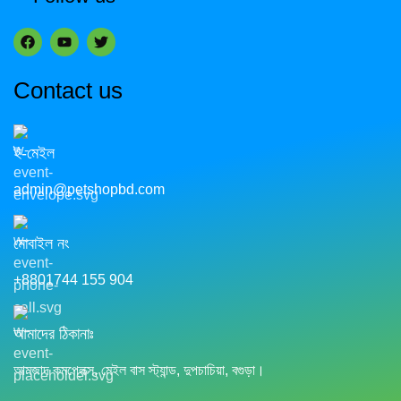
Contact us
ই-মেইল
admin@petshopbd.com
মোবাইল নং
+8801744 155 904
আমাদের ঠিকানাঃ
আমজাদ কমপ্লেক্স, মেইল বাস স্ট্যান্ড, দুপচাচিয়া, বগুড়া।