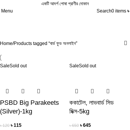
একটি আদর্শ পোষা প্রাণীর দোকান
Menu
Search
0
items
বার্ড ফুড অনলাইন
Categories
Home
Products tagged “বার্ড ফুড অনলাইন”
Sale
Sold out
Sale
Sold out
PSBD Big Parakeets
ককাটেল, লাভবার্ড সিড
(Silver)-1kg
মিক্স-5kg
৳
115
৳
645
৳
120
৳
650