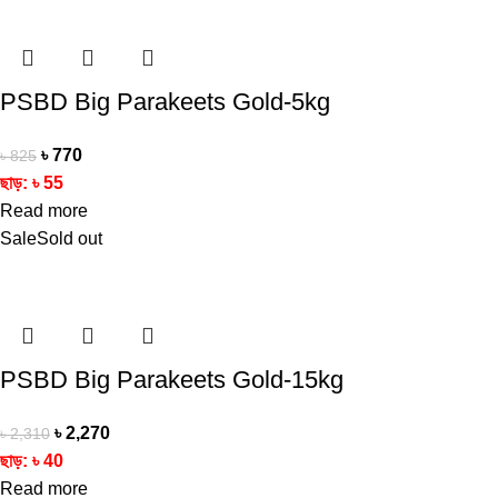
PSBD Big Parakeets Gold-5kg
৳
770
৳
825
ছাড়:
৳
55
Read more
Sale
Sold out
PSBD Big Parakeets Gold-15kg
৳
2,270
৳
2,310
ছাড়:
৳
40
Read more