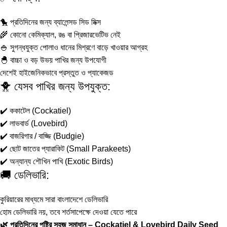
🐤 প্রতিদিনের জন্য ব্যালেন্সড সিড মিক্স
🌾 কোনো কেমিক্যাল, রঙ বা প্রিজারভেটিভ নেই
🍚 সুগন্ধযুক্ত পোলাও ধানের মিশ্রণে বাড়ে খাওয়ার আগ্রহ
🐣 বাচ্চা ও বড় উভয় পাখির জন্য উপযোগী
দেশেই হাইজেনিকভাবে প্রস্তুত ও প্যাকেজড
🐥 যেসব পাখির জন্য উপযুক্ত:
✔️ ককাটেল (Cockatiel)
✔️ লাভবার্ড (Lovebird)
✔️ বাজরিগার / বাজ্জি (Budgie)
✔️ ছোট জাতের প্যারাকিট (Small Parakeets)
✔️ অন্যান্য শৌখিন পাখি (Exotic Birds)
🚚 ডেলিভারি:
কুরিয়ারের মাধ্যমে সারা বাংলাদেশে ডেলিভারি
হোম ডেলিভারি নয়, তবে শর্তসাপেক্ষে দেওয়া যেতে পারে
🌿 প্রতিদিনের পুষ্টির সহজ সমাধান – Cockatiel & Lovebird Daily Seed