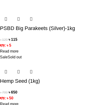
PSBD Big Parakeets (Silver)-1kg
৳
115
৳
120
ছাড়:
৳
5
Read more
Sale
Sold out
Hemp Seed (1kg)
৳
650
৳
700
ছাড়:
৳
50
Read more