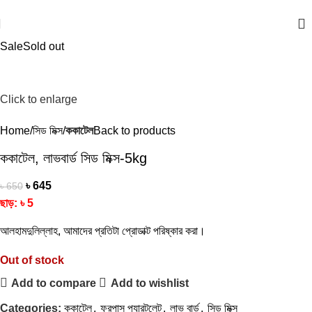
একটি আদর্শ পোষা প্রাণীর দোকান
Sale
Sold out
Click to enlarge
Home
সিড মিক্স
ককাটেল
Back to products
ককাটেল, লাভবার্ড সিড মিক্স-5kg
৳
645
৳
650
ছাড়:
৳
5
আলহামদুলিল্লাহ, আমাদের প্রতিটা প্রোডাক্ট পরিষ্কার করা।
Out of stock
Add to compare
Add to wishlist
Categories:
ককাটেল
,
ফরপাস প্যারটলেট
,
লাভ বার্ড
,
সিড মিক্স