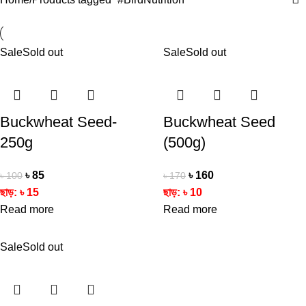
Sale
Sold out
Sale
Sold out
Buckwheat Seed-
Buckwheat Seed
250g
(500g)
৳
85
৳
160
৳
100
৳
170
ছাড়:
৳
15
ছাড়:
৳
10
Read more
Read more
Sale
Sold out