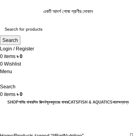
একটি আদর্শ পোষা প্রাণীর দোকান
একটি আদর্শ পোষা প্রাণীর দোকান
Search
Login / Register
0
items
৳
0
0
Wishlist
Menu
Search
0
items
৳
0
SHOP
পাখির খাবার
সিড মিক্স
ঔষুধ
কবুতরের খাবার
CATS
FISH & AQUATICS
খাচা
অন্যান্য
#BirdNutrition
Categories
Home
Products tagged “#BirdNutrition”