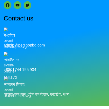
Contact us
ই-মেইল
admin@petshopbd.com
মোবাইল নং
+8801744 155 904
আমাদের ঠিকানাঃ
আমজাদ কমপ্লেক্স, মেইল বাস স্ট্যান্ড, দুপচাচিয়া, বগুড়া।