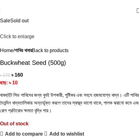
একটি আদর্শ পোষা প্রাণীর দোকান
Sale
Sold out
Click to enlarge
Home
পাখির খাবার
Back to products
Buckwheat Seed (500g)
৳
160
৳
170
ছাড়:
৳
10
বাকহুইট সিড পাখিদের জন্য খুবই উপকারী, পুষ্টিকর এবং সহযে হজমযোগ্য খাদ্য। এটি পাখির
দৈনন্দিন খাদ্যতালিকায় অন্তর্ভুক্ত করলে তাদের স্বাস্থ্য ভালো থাকে, পালক ঝরানো কমে এবং
রোগ প্রতিরোধ ক্ষমতা বৃদ্ধি পায়।
Out of stock
Add to compare
Add to wishlist