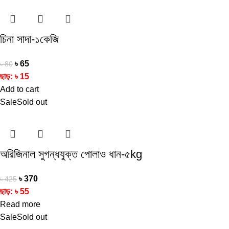
চিনা সাদা-১কেজি
৳
65
৳
80
ছাড়:
৳
15
Add to cart
Sale
Sold out
অরিজিনাল সুগন্ধযুক্ত পোলাও ধান-৫kg
৳
370
৳
425
ছাড়:
৳
55
Read more
Sale
Sold out