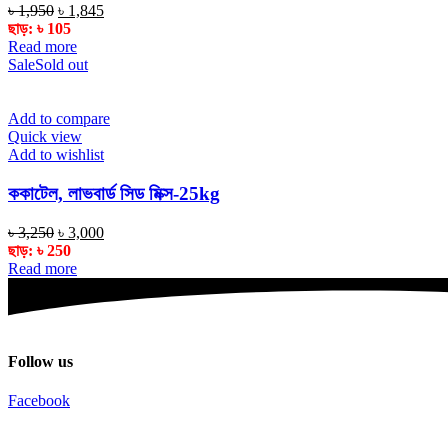
Original
Current
৳
1,950
৳
1,845
price
price
ছাড়:
৳
105
was:
is:
Read more
৳ 1,950.
৳ 1,845.
Sale
Sold out
Add to compare
Quick view
Add to wishlist
ককাটেল, লাভবার্ড সিড মিক্স-25kg
Original
Current
৳
3,250
৳
3,000
price
price
ছাড়:
৳
250
was:
is:
Read more
৳ 3,250.
৳ 3,000.
Follow us
Facebook