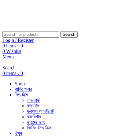
Search
Login / Register
0
items
৳
0
0
Wishlist
Menu
Search
0
items
৳
0
Shop
পাখির খাবার
সিড মিক্স
লাভ বার্ড
ককাটেল
ফরপাস প্যারটলেট
বাজরিগার
ডায়মন্ড ডাভ
ব্রিডিং সিড মিক্স
ঔষুধ