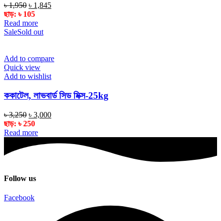
Original
Current
৳
1,950
৳
1,845
price
price
ছাড়:
৳
105
was:
is:
Read more
৳ 1,950.
৳ 1,845.
Sale
Sold out
Add to compare
Quick view
Add to wishlist
ককাটেল, লাভবার্ড সিড মিক্স-25kg
Original
Current
৳
3,250
৳
3,000
price
price
ছাড়:
৳
250
was:
is:
Read more
৳ 3,250.
৳ 3,000.
Follow us
Facebook