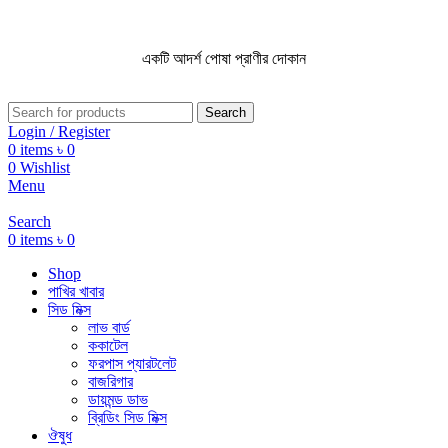
একটি আদর্শ পোষা প্রাণীর দোকান
একটি আদর্শ পোষা প্রাণীর দোকান
Search
Login / Register
0
items
৳
0
0
Wishlist
Menu
Search
0
items
৳
0
Shop
পাখির খাবার
সিড মিক্স
লাভ বার্ড
ককাটেল
ফরপাস প্যারটলেট
বাজরিগার
ডায়মন্ড ডাভ
ব্রিডিং সিড মিক্স
ঔষুধ