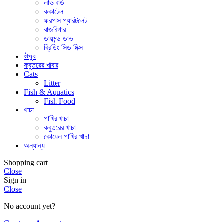
লাভ বার্ড
ককাটেল
ফরপাস প্যারটলেট
বাজরিগার
ডায়মন্ড ডাভ
ব্রিডিং সিড মিক্স
ঔষুধ
কবুতরের খাবার
Cats
Litter
Fish & Aquatics
Fish Food
খাচা
পাখির খাচা
কবুতরের খাচা
কোয়েল পাখির খাচা
অন্যান্য
Shopping cart
Close
Sign in
Close
No account yet?