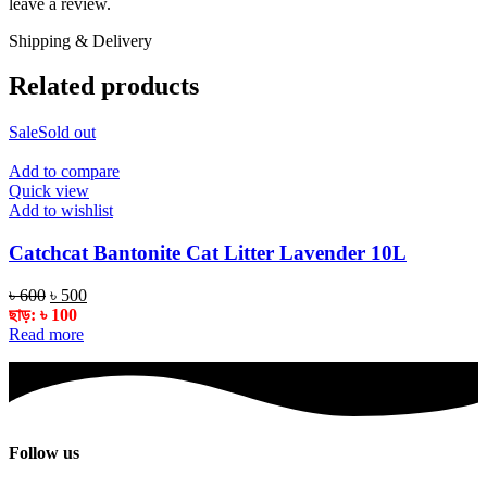
leave a review.
Shipping & Delivery
Related products
Sale
Sold out
Add to compare
Quick view
Add to wishlist
Catchcat Bantonite Cat Litter Lavender 10L
Original
Current
৳
600
৳
500
price
price
ছাড়:
৳
100
was:
is:
Read more
৳ 600.
৳ 500.
Follow us