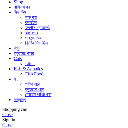
Shop
পাখির খাবার
সিড মিক্স
লাভ বার্ড
ককাটেল
ফরপাস প্যারটলেট
বাজরিগার
ডায়মন্ড ডাভ
ব্রিডিং সিড মিক্স
ঔষুধ
কবুতরের খাবার
Cats
Litter
Fish & Aquatics
Fish Food
খাচা
পাখির খাচা
কবুতরের খাচা
কোয়েল পাখির খাচা
অন্যান্য
Shopping cart
Close
Sign in
Close