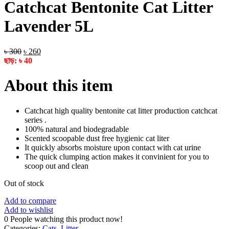
Catchcat Bentonite Cat Litter
Lavender 5L
Original
Current
৳
300
৳
260
price
price
ছাড়:
৳
40
was:
is:
৳ 300.
৳ 260.
About this item
Catchcat high quality bentonite cat litter production catchcat
series .
100% natural and biodegradable
Scented scoopable dust free hygienic cat liter
It quickly absorbs moisture upon contact with cat urine
The quick clumping action makes it convinient for you to
scoop out and clean
Out of stock
Add to compare
Add to wishlist
0
People watching this product now!
Categories:
Cats
,
Litter