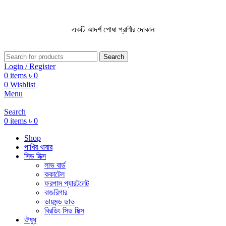
একটি আদর্শ পোষা প্রাণীর দোকান
একটি আদর্শ পোষা প্রাণীর দোকান
Search
Login / Register
0
items
৳
0
0
Wishlist
Menu
Search
0
items
৳
0
Shop
পাখির খাবার
সিড মিক্স
লাভ বার্ড
ককাটেল
ফরপাস প্যারটলেট
বাজরিগার
ডায়মন্ড ডাভ
ব্রিডিং সিড মিক্স
ঔষুধ