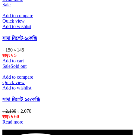
৳ 220.
৳ 195.
Sale
Add to compare
Quick view
Add to wishlist
সাদা মিলেট-১কেজি
Original
Current
৳
150
৳
145
price
price
ছাড়:
৳
5
was:
is:
Add to cart
৳ 150.
৳ 145.
Sale
Sold out
Add to compare
Quick view
Add to wishlist
সাদা মিলেট-১৫কেজি
Original
Current
৳
2,130
৳
2,070
price
price
ছাড়:
৳
60
was:
is:
Read more
৳ 2,130.
৳ 2,070.