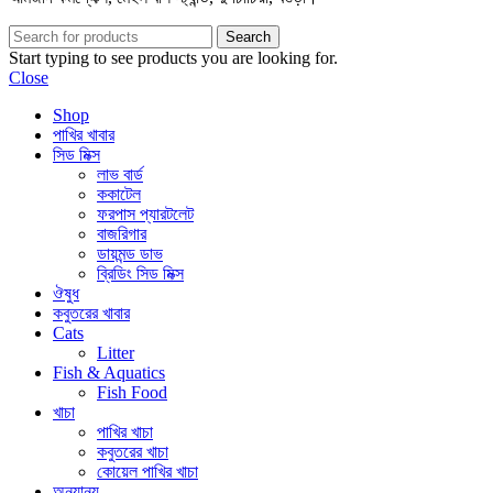
Search
Start typing to see products you are looking for.
Close
Shop
পাখির খাবার
সিড মিক্স
লাভ বার্ড
ককাটেল
ফরপাস প্যারটলেট
বাজরিগার
ডায়মন্ড ডাভ
ব্রিডিং সিড মিক্স
ঔষুধ
কবুতরের খাবার
Cats
Litter
Fish & Aquatics
Fish Food
খাচা
পাখির খাচা
কবুতরের খাচা
কোয়েল পাখির খাচা
অন্যান্য