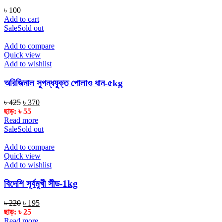
৳
100
Add to cart
Sale
Sold out
Add to compare
Quick view
Add to wishlist
অরিজিনাল সুগন্ধযুক্ত পোলাও ধান-৫kg
Original
Current
৳
425
৳
370
price
price
ছাড়:
৳
55
was:
is:
Read more
৳ 425.
৳ 370.
Sale
Sold out
Add to compare
Quick view
Add to wishlist
বিদেশি সূর্যমুখী সীড-1kg
Original
Current
৳
220
৳
195
price
price
ছাড়:
৳
25
was:
is:
Read more