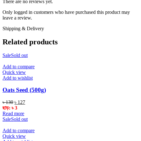
There are no reviews yet.
Only logged in customers who have purchased this product may
leave a review.
Shipping & Delivery
Related products
Sale
Sold out
Add to compare
Quick view
Add to wishlist
Oats Seed (500g)
Original
Current
৳
130
৳
127
price
price
ছাড়:
৳
3
was:
is:
Read more
৳ 130.
৳ 127.
Sale
Sold out
Add to compare
Quick view