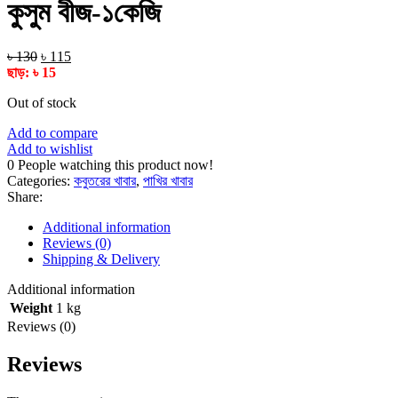
৳ 190.
৳ 180.
কুসুম বীজ-১কেজি
Original
Current
৳
130
৳
115
price
price
ছাড়:
৳
15
was:
is:
Out of stock
৳ 130.
৳ 115.
Add to compare
Add to wishlist
0
People watching this product now!
Categories:
কবুতরের খাবার
,
পাখির খাবার
Share:
Additional information
Reviews (0)
Shipping & Delivery
Additional information
Weight
1 kg
Reviews (0)
Reviews