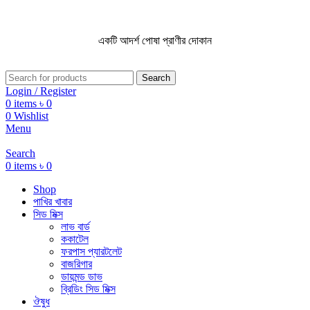
একটি আদর্শ পোষা প্রাণীর দোকান
একটি আদর্শ পোষা প্রাণীর দোকান
Search
Login / Register
0
items
৳
0
0
Wishlist
Menu
Search
0
items
৳
0
Shop
পাখির খাবার
সিড মিক্স
লাভ বার্ড
ককাটেল
ফরপাস প্যারটলেট
বাজরিগার
ডায়মন্ড ডাভ
ব্রিডিং সিড মিক্স
ঔষুধ