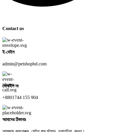
Contact us
ই-মেইল
admin@petshopbd.com
মোবাইল নং
+8801744 155 904
আমাদের ঠিকানাঃ
আমজাদ কমপ্লেক্স, মেইল বাস স্ট্যান্ড, দুপচাচিয়া, বগুড়া।