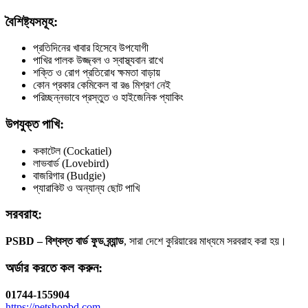
বৈশিষ্ট্যসমূহ:
প্রতিদিনের খাবার হিসেবে উপযোগী
পাখির পালক উজ্জ্বল ও স্বাস্থ্যবান রাখে
শক্তি ও রোগ প্রতিরোধ ক্ষমতা বাড়ায়
কোন প্রকার কেমিকেল বা রঙ মিশ্রণ নেই
পরিচ্ছন্নভাবে প্রস্তুত ও হাইজেনিক প্যাকিং
উপযুক্ত পাখি:
ককাটেল (Cockatiel)
লাভবার্ড (Lovebird)
বাজরিগার (Budgie)
প্যারাকিট ও অন্যান্য ছোট পাখি
সরবরাহ:
PSBD – বিশ্বস্ত বার্ড ফুড ব্র্যান্ড
, সারা দেশে কুরিয়ারের মাধ্যমে সরবরাহ করা হয়।
অর্ডার করতে কল করুন:
01744-155904
https://petshopbd.com