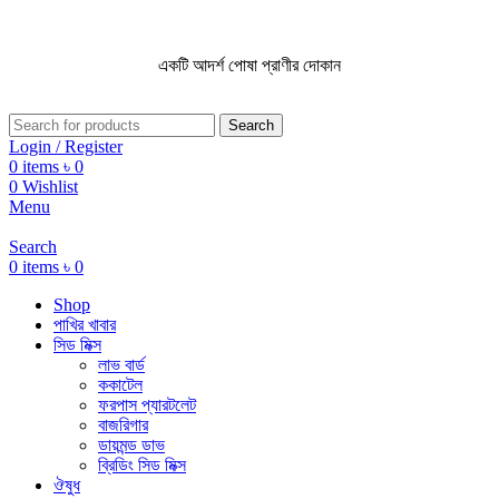
একটি আদর্শ পোষা প্রাণীর দোকান
একটি আদর্শ পোষা প্রাণীর দোকান
Search
Login / Register
0
items
৳
0
0
Wishlist
Menu
Search
0
items
৳
0
Shop
পাখির খাবার
সিড মিক্স
লাভ বার্ড
ককাটেল
ফরপাস প্যারটলেট
বাজরিগার
ডায়মন্ড ডাভ
ব্রিডিং সিড মিক্স
ঔষুধ