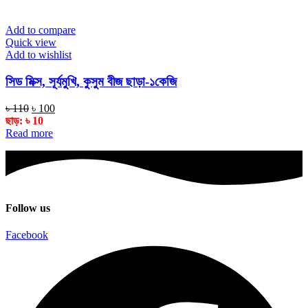
Add to compare
Quick view
Add to wishlist
সিড মিক্স, সূর্যমুখি, কুসুম বীজ ছাড়া-১কেজি
Original
Current
৳
110
৳
100
price
price
ছাড়:
৳
10
was:
is:
Read more
৳ 110.
৳ 100.
Follow us
Facebook