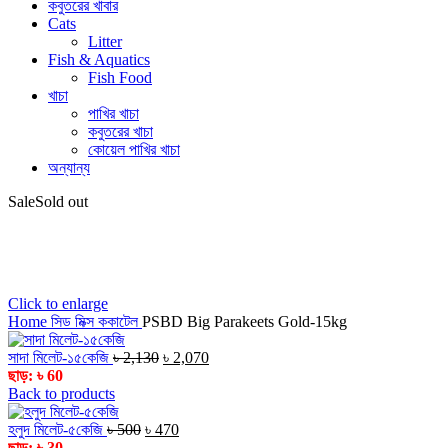
কবুতরের খাবার
Cats
Litter
Fish & Aquatics
Fish Food
খাচা
পাখির খাচা
কবুতরের খাচা
কোয়েল পাখির খাচা
অন্যান্য
Sale
Sold out
Click to enlarge
Home
সিড মিক্স
ককাটেল
PSBD Big Parakeets Gold-15kg
Original
Current
সাদা মিলেট-১৫কেজি
৳
2,130
৳
2,070
price
price
ছাড়:
৳
60
was:
is:
Back to products
৳ 2,130.
৳ 2,070.
Original
Current
হলুদ মিলেট-৫কেজি
৳
500
৳
470
price
price
ছাড়:
৳
30