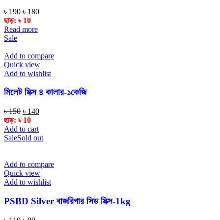
Original
Current
৳
190
৳
180
price
price
ছাড়:
৳
10
was:
is:
Read more
৳ 190.
৳ 180.
Sale
Add to compare
Quick view
Add to wishlist
মিলেট মিক্স ৪ কালার-১কেজি
Original
Current
৳
150
৳
140
price
price
ছাড়:
৳
10
was:
is:
Add to cart
৳ 150.
৳ 140.
Sale
Sold out
Add to compare
Quick view
Add to wishlist
PSBD Silver বাজরিগার সিড মিক্স-1kg
Original
Current