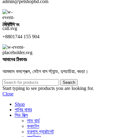
admin@petshopbd.com
মোবাইল নং
+8801744 155 904
আমাদের ঠিকানাঃ
আমজাদ কমপ্লেক্স, মেইল বাস স্ট্যান্ড, দুপচাচিয়া, বগুড়া।
Search
Start typing to see products you are looking for.
Close
Shop
পাখির খাবার
সিড মিক্স
লাভ বার্ড
ককাটেল
ফরপাস প্যারটলেট