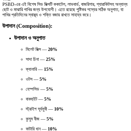
PSBD-এর এই বিশেষ সিড মিক্সটি ককাটেল, লাভবার্ড, বাজরিগার, প্যারাকিটসহ অন্যান্য
ছোট ও মাঝারি পাখির জন্য উপযোগী। এতে রয়েছে পুষ্টিকর শস্যের সঠিক অনুপাত, যা
পাখির প্রতিদিনের স্বাস্থ্য ও শক্তি বজায় রাখতে সাহায্য করে।
উপাদান (Composition):
উপাদান ও অনুপাত
মিলেট মিক্স —
20%
সাদা চিনা —
25%
ক্যানারি —
15%
ওটস —
5%
হেম্পসিড —
5%
বাকহুইট —
5%
স্ট্রাইপ সূর্যমুখী —
10%
কুসুম বীজ —
5%
কাটারি ধান —
10%