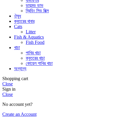
বাজরিগার
ডায়মন্ড ডাভ
ব্রিডিং সিড মিক্স
ঔষুধ
কবুতরের খাবার
Cats
Litter
Fish & Aquatics
Fish Food
খাচা
পাখির খাচা
কবুতরের খাচা
কোয়েল পাখির খাচা
অন্যান্য
Shopping cart
Close
Sign in
Close
No account yet?
Create an Account