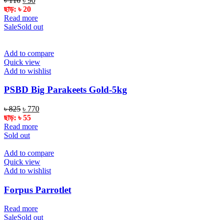
৳
110
৳
90
price
price
ছাড়:
৳
20
was:
is:
Read more
৳ 110.
৳ 90.
Sale
Sold out
Add to compare
Quick view
Add to wishlist
PSBD Big Parakeets Gold-5kg
Original
Current
৳
825
৳
770
price
price
ছাড়:
৳
55
was:
is:
Read more
৳ 825.
৳ 770.
Sold out
Add to compare
Quick view
Add to wishlist
Forpus Parrotlet
Read more
Sale
Sold out