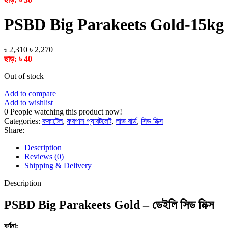
was:
is:
৳ 500.
৳ 470.
PSBD Big Parakeets Gold-15kg
Original
Current
৳
2,310
৳
2,270
price
price
ছাড়:
৳
40
was:
is:
Out of stock
৳ 2,310.
৳ 2,270.
Add to compare
Add to wishlist
0
People watching this product now!
Categories:
ককাটেল
,
ফরপাস প্যারটলেট
,
লাভ বার্ড
,
সিড মিক্স
Share:
Description
Reviews (0)
Shipping & Delivery
Description
PSBD Big Parakeets Gold – ডেইলি সিড মিক্স
বর্ণনা: