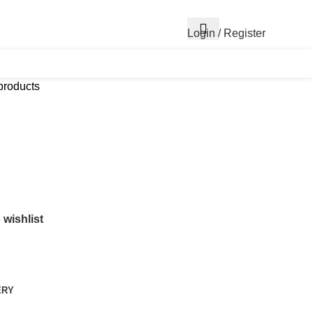
Login / Register
৳
0
products
 wishlist
ERY