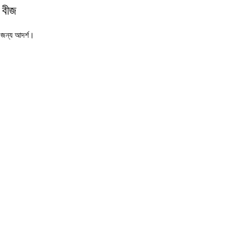
 বীজ
র জন্য আদর্শ।