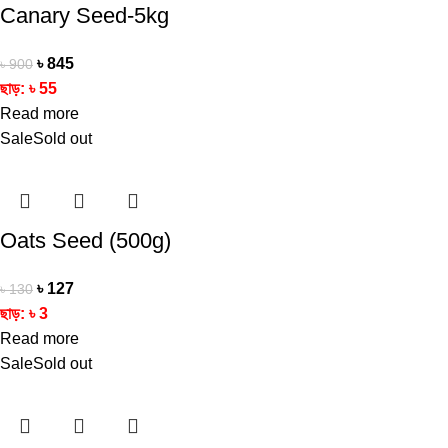
Canary Seed-5kg
৳
845
৳
900
ছাড়:
৳
55
Read more
Sale
Sold out
Oats Seed (500g)
৳
127
৳
130
ছাড়:
৳
3
Read more
Sale
Sold out