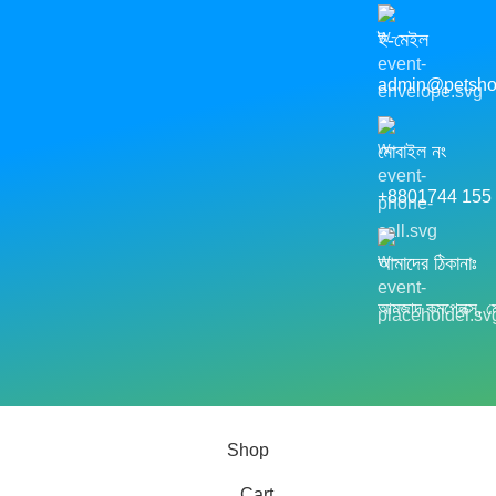
ই-মেইল
admin@petsho
মোবাইল নং
+8801744 155
আমাদের ঠিকানাঃ
আমজাদ কমপ্লেক্স, মেই
Shop
Cart