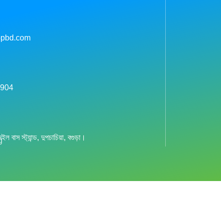
pbd.com
 904
ল বাস স্ট্যান্ড, দুপচাচিয়া, বগুড়া।