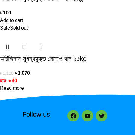
৳
100
Add to cart
Sale
Sold out
অরিজিনাল সুগন্ধযুক্ত পোলাও ধান-১৫kg
৳
1,070
৳
1,110
ছাড়:
৳
40
Read more
Follow us