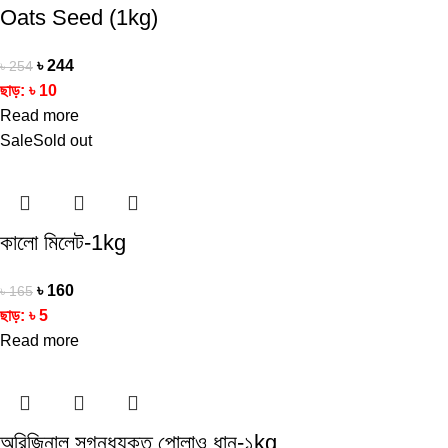
Oats Seed (1kg)
৳
244
৳
254
ছাড়:
৳
10
Read more
Sale
Sold out
কালো মিলেট-1kg
৳
160
৳
165
ছাড়:
৳
5
Read more
অরিজিনাল সুগন্ধযুক্ত পোলাও ধান-১kg