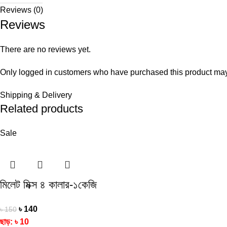
Reviews (0)
Reviews
There are no reviews yet.
Only logged in customers who have purchased this product may
Shipping & Delivery
Related products
Sale
মিলেট মিক্স ৪ কালার-১কেজি
৳
140
৳
150
ছাড়:
৳
10