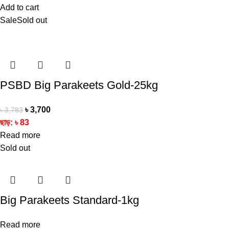
Add to cart
Sale
Sold out
PSBD Big Parakeets Gold-25kg
৳
3,700
৳
3,783
ছাড়:
৳
83
Read more
Sold out
Big Parakeets Standard-1kg
Read more