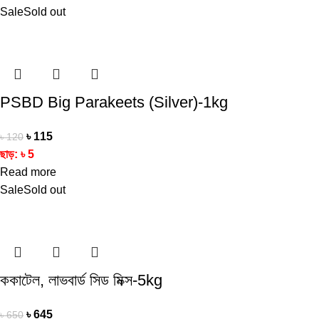
Sale
Sold out
PSBD Big Parakeets (Silver)-1kg
৳
115
৳
120
ছাড়:
৳
5
Read more
Sale
Sold out
ককাটেল, লাভবার্ড সিড মিক্স-5kg
৳
645
৳
650